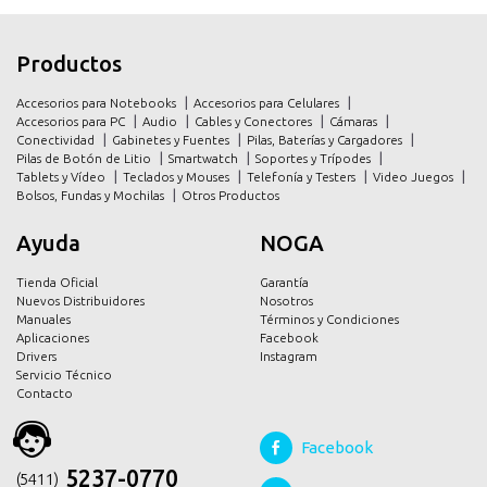
inicio
inicio
Productos
productos
productos
Accesorios para Notebooks
Accesorios para Celulares
promociones
promociones
Accesorios para PC
Audio
Cables y Conectores
Cámaras
Conectividad
Gabinetes y Fuentes
Pilas, Baterías y Cargadores
contacto
contacto
Pilas de Botón de Litio
Smartwatch
Soportes y Trípodes
Tablets y Vídeo
Teclados y Mouses
Telefonía y Testers
Video Juegos
Bolsos, Fundas y Mochilas
Otros Productos
Ayuda
NOGA
Tienda Oficial
Garantía
Nuevos Distribuidores
Nosotros
Manuales
Términos y Condiciones
Aplicaciones
Facebook
Drivers
Instagram
Servicio Técnico
Contacto
Facebook
5237-0770
(54 11)