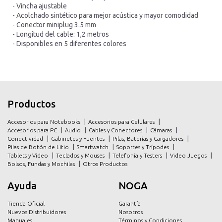
- Vincha ajustable
- Acolchado sintético para mejor acústica y mayor comodidad
- Conector miniplug 3.5 mm
- Longitud del cable: 1,2 metros
- Disponibles en 5 diferentes colores
inicio
inicio
Productos
productos
productos
Accesorios para Notebooks
Accesorios para Celulares
promociones
promociones
Accesorios para PC
Audio
Cables y Conectores
Cámaras
Conectividad
Gabinetes y Fuentes
Pilas, Baterías y Cargadores
contacto
contacto
Pilas de Botón de Litio
Smartwatch
Soportes y Trípodes
Tablets y Vídeo
Teclados y Mouses
Telefonía y Testers
Video Juegos
Bolsos, Fundas y Mochilas
Otros Productos
Ayuda
NOGA
Tienda Oficial
Garantía
Nuevos Distribuidores
Nosotros
Manuales
Términos y Condiciones