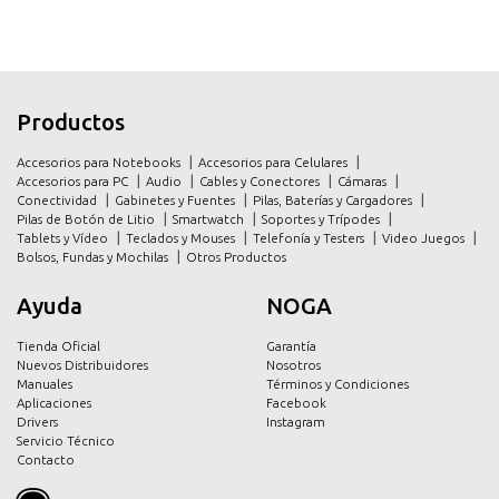
inicio
inicio
Productos
productos
productos
Accesorios para Notebooks
Accesorios para Celulares
promociones
promociones
Accesorios para PC
Audio
Cables y Conectores
Cámaras
Conectividad
Gabinetes y Fuentes
Pilas, Baterías y Cargadores
contacto
contacto
Pilas de Botón de Litio
Smartwatch
Soportes y Trípodes
Tablets y Vídeo
Teclados y Mouses
Telefonía y Testers
Video Juegos
Bolsos, Fundas y Mochilas
Otros Productos
Ayuda
NOGA
Tienda Oficial
Garantía
Nuevos Distribuidores
Nosotros
Manuales
Términos y Condiciones
Aplicaciones
Facebook
Drivers
Instagram
Servicio Técnico
Contacto