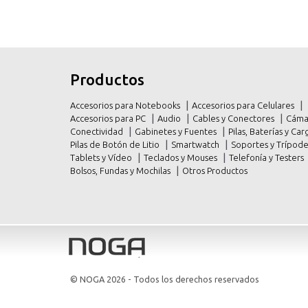
inicio
inicio
Productos
productos
productos
Accesorios para Notebooks
Accesorios para Celulares
promociones
promociones
Accesorios para PC
Audio
Cables y Conectores
Cáma
Conectividad
Gabinetes y Fuentes
Pilas, Baterías y C
contacto
contacto
Pilas de Botón de Litio
Smartwatch
Soportes y Trípod
Tablets y Vídeo
Teclados y Mouses
Telefonía y Testers
Bolsos, Fundas y Mochilas
Otros Productos
© NOGA 2026
- Todos los derechos reservados