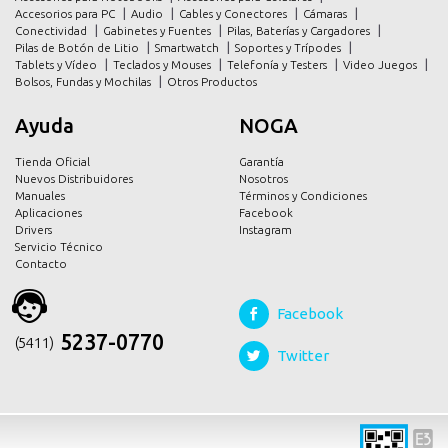
promociones
promociones
Accesorios para PC
Audio
Cables y Conectores
Cámaras
Conectividad
Gabinetes y Fuentes
Pilas, Baterías y Cargadores
contacto
contacto
Pilas de Botón de Litio
Smartwatch
Soportes y Trípodes
Tablets y Vídeo
Teclados y Mouses
Telefonía y Testers
Video Juegos
Bolsos, Fundas y Mochilas
Otros Productos
Ayuda
NOGA
Tienda Oficial
Garantía
Nuevos Distribuidores
Nosotros
Manuales
Términos y Condiciones
Aplicaciones
Facebook
Drivers
Instagram
Servicio Técnico
Contacto
Facebook
5237-0770
(54 11)
Twitter