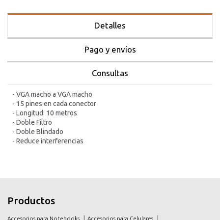
Detalles
Pago y envíos
Consultas
- VGA macho a VGA macho
- 15 pines en cada conector
- Longitud: 10 metros
- Doble Filtro
- Doble Blindado
- Reduce interferencias
inicio
inicio
Productos
productos
productos
Accesorios para Notebooks
Accesorios para Celulares